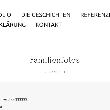
OLIO
DIE GESCHICHTEN
REFERENZ
KLÄRUNG
KONTAKT
Familienfotos
29 April 2021
keschön:):):):):):)
na